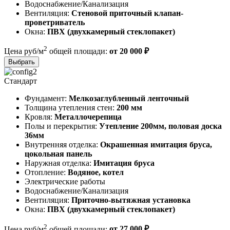
Водоснабжение/Канализация
Вентиляция:
Стеновой приточный клапан-
проветриватель
Окна:
ПВХ (двухкамерный стеклопакет)
2
Цена руб/м
общей площади:
от 20 000 ₽
Выбрать
Стандарт
Фундамент:
Мелкозаглубленный ленточный
Толщина утепления стен:
200 мм
Кровля:
Металлочерепица
Полы и перекрытия:
Утепление 200мм, половая доска
36мм
Внутренняя отделка:
Окрашенная имитация бруса,
цокольная панель
Наружная отделка:
Имитация бруса
Отопление:
Водяное, котел
Электрические работы
Водоснабжение/Канализация
Вентиляция:
Приточно-вытяжная установка
Окна:
ПВХ (двухкамерный стеклопакет)
2
Цена руб/м
общей площади:
от 27 000 ₽